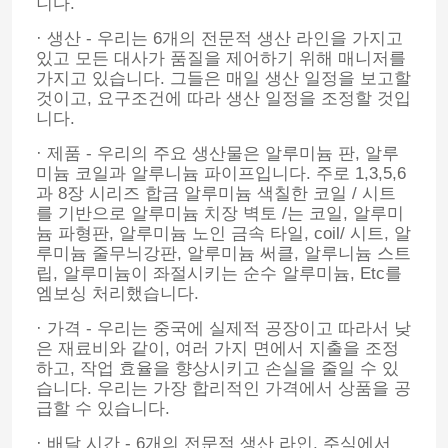
니다.
· 생산 - 우리는 6개의 전문적 생산 라인을 가지고
탄소강 배관
있고 모든 대사가 품질을 제어하기 위해 매니저를
가지고 있습니다. 그들은 매일 생산 일정을 보고할
것이고, 요구조건에 따라 생산 일정을 조정할 것입
아연 도금 강관
니다.
· 제품 - 우리의 주요 생산물은 알루미늄 판, 알루
미늄 코일과 알루니늄 파이프입니다. 주로 1,3,5,6
스테인레스 강 시트판
과 8장 시리즈 합금 알루미늄 색칠한 코일 / 시트
를 기반으로 알루미늄 치장 벽토 /는 코일, 알루미
늄 파형판, 알루미늄 노인 금속 타일, coil/ 시트, 알
앵글 스틸 프로필
루미늄 줄무늬강판, 알루미늄 써클, 알루니늄 스트
립, 알루미늄이 좌절시키는 순수 알루미늄, Etc를
엠보싱 처리했습니다.
녹슬지 않는 강재 환봉
· 가격 - 우리는 중국에 실제적 공장이고 따라서 낮
은 재료비와 같이, 여러 가지 면에서 지출을 조정
알루니늄 합금 시트
하고, 작업 효율을 향상시키고 손실을 줄일 수 있
습니다. 우리는 가장 합리적인 가격에서 상품을 공
급할 수 있습니다.
스테인리스강 코일
· 배달 시간 - 6개의 전문적 생산 라인, 주식에서