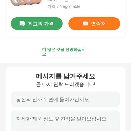
가격：Negotiable
앵글 스틸 프로필
최고의 가격
연락처
녹슬지 않는 강재 환봉
더 많은 것을 전망하십시
알루니늄 합금 시트
오
스테인리스강 코일
메시지를 남겨주세요
곧 다시 연락 드리겠습니다!
갈바나이즈 강 시트
구리 튜브 파이프
구리 합금제 플레이트