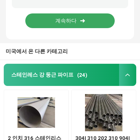
구리 스트립 명부
알루미늄 합금 호일
미국에서 온 다른 카테고리
양철
다른 합금 금속
스테인레스 강 둥근 파이프
(24)
직사각형 강관
2 인치 316 스테인리스
304l 310 202 310 904l