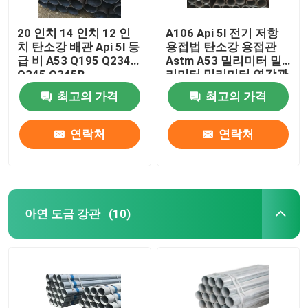
20 인치 14 인치 12 인
A106 Api 5l 전기 저항
치 탄소강 배관 Api 5l 등
용접법 탄소강 용접관
급 비 A53 Q195 Q234
Astm A53 밀리미터 밀
Q345 Q345B
리미터 밀리미터 연강관
공급들 10명 12명 15명
최고의 가격
최고의 가격
연락처
연락처
아연 도금 강관
(10)