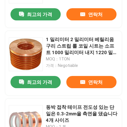
최고의 가격
연락처
제품 소개
스테인레스 강 둥근 파이프
1 밀리미터 2 밀리미터 베릴리움
구리 스트립 롤 코일 시트는 소프
스테인레스 강 용접관
트 1000 밀리미터 내지 1220 밀리
미터를 회전시켰습니다
MOQ：1TON
가격：Negotiable
스테인레스 강 이음매 없는 관
최고의 가격
연락처
탄소강 배관
아연 도금 강관
동박 접착 테이프 전도성 있는 단
일은 0.3-2mm을 측면을 댔습니다
4개 사이즈
스테인레스 강 시트판
MOQ：1 톤