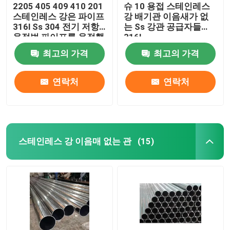
2205 405 409 410 201
슈 10 용접 스테인레스
스테인레스 강은 파이프
강 배기관 이음새가 없
316l Ss 304 전기 저항
는 Ss 강관 공급자들
용접법 파이프를 용접했
316L
습니다
최고의 가격
최고의 가격
연락처
연락처
스테인레스 강 이음매 없는 관
(15)