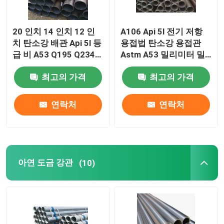
20 인치 14 인치 12 인
A106 Api 5l 전기 저항
치 탄소강 배관 Api 5l 등
용접법 탄소강 용접관
급 비 A53 Q195 Q234
Astm A53 밀리미터 밀
Q345 Q345B
리미터 밀리미터 연강관
최고의 가격
최고의 가격
공급들 10명 12명 15명
연락처
연락처
아연 도금 강관
(10)