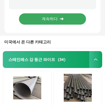
구리 튜브 파이프 10 밀리미터 12 밀리미터 15 밀리미터 JIS H3300 C1220T ASTM B88 표준을 수직으로 유지하기
.020.062.080 " 스테인레스 강 둥근 파이프 위생적 용접된 슈 160 슈 80
탄소강 배관
상수도를 위한 슈 40 316 연마 스테인리스 스틸 파이프 이녹스 강관 Ss 304
추운 904l 310s 410 직류 전기로 자극된 스테인레스 강 시트판은 평평한 부엌 벽체를 회전시켰습니다
아연 도금 강관
미국에서 온 다른 카테고리
스테인레스 강 시트판
앵글 스틸 프로필
스테인레스 강 둥근 파이프
(34)
녹슬지 않는 강재 환봉
알루니늄 합금 시트
스테인리스강 코일