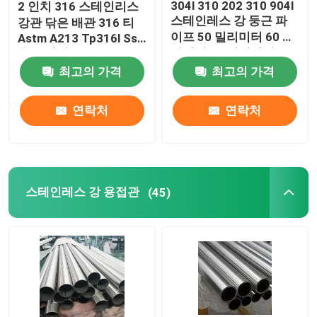
304l 310 202 310 904l
2 인치 316 스테인리스
스테인레스 강 둥근 파
강관 닦은 배관 316 티
갈바나이즈 강 시트
이프 50 밀리미터 60 밀
Astm A213 Tp316l Ss
둥근 파이프
리미터 65 밀리미터 70
밀리미터 75 밀리미터
최고의 가격
최고의 가격
구리 튜브 파이프
연락처
연락처
구리 합금제 플레이트
구리 스트립 명부
스테인레스 강 용접관
(45)
알루미늄 합금 호일
양철
다른 합금 금속