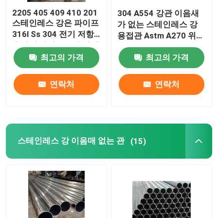
2205 405 409 410 201
304 A554 강관 이음새
직사각형 강관
스테인레스 강은 파이프
가 없는 스테인레스 강
316l Ss 304 전기 저항
용접관 Astm A270 위생
용접법 파이프를 용접했
적 배관 용접
습니다
최고의 가격
최고의 가격
연락처
연락처
스테인레스 강 이음매 없는 관
(15)