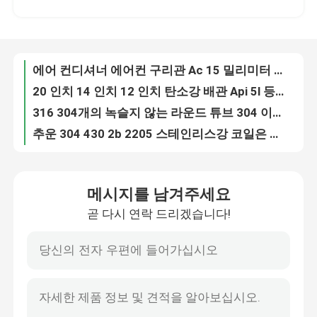
20 인치 14 인치 12 인치 탄소강 배관 Api 5l 등급 비 A53 Q195 Q234 Q345 Q345B
316 304개의 녹슬지 않는 라운드 튜브 304 이음새가 없는 반사경은 에어컨 냉장고를 완성했습니다
공장 여행
추운 304 430 2b 2205 스테인리스강 코일은 회전했습니다
50x50 40 Ｘ 40 20x20 앵글 스틸 단면 연강 Ｌ 형상 Q195 Q420
품질 관리
유연한 알루니늄 합금 시트 플레이트 GB JIS DIN ASTM 규격 장식적 알루미늄 스트립
놋쇠로 만든 냉각 압연 구리 시트 코일 C12200 C11000 C110 C106
연락주세요
기 고온 침지 직류 전기로 자극된 무계목 강관 1 인치 1.25 인치 3 인치
아연 코팅 아연 도금 강판 12 게이지 24 게이지 제로 스팽글
인용문을 요구하세요
18개 계측기 16 항공 회사 코드 거울은 PCB에 대해 구리 시트 명부 10-100 마이크론 C1100 ETP TU1을 닦았습니다
메시지를 남겨주세요
열교환기를 위한 C12200 C26000 동합금관 관 놋쇠 카트리지
곧 다시 연락 드리겠습니다!
무의미한 탄소강 배관 A106은 40 나선형 용접된 SA106B SA106C 20G를 예정합니다
스테인레스 강 둥근 파이프
2b 압연 다듬질은 스테인레스 강 변화가 많은 시트판 Ss316 316l 304 100 밀리미터 Astm을 솔질했습니다
1060년 3003 5052 5083 6063 알루미늄 합금 시트 메탈 3000 Ｘ 1500 2400 Ｘ 1200
스테인레스 강 용접관
904l 스테인레스 강 각도 프로파일은 45 도 연강을 다림질합니다
등변 산형강 프로파일 섹션 철 Q195 Q234 Q345 Q345B
스테인레스 강 이음매 없는 관