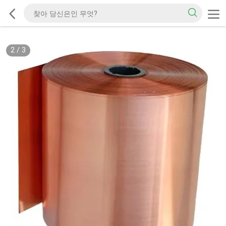
2
/
3