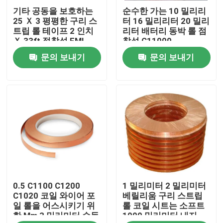
기타 공동을 보호하는
순수한 가는 10 밀리리
25 Ｘ 3 평평한 구리 스
터 16 밀리리터 20 밀리
제품 소개
트립 롤 테이프 2 인치
리터 배터리 동박 롤 점
Ｘ 33ft 점착성 EMI
착성 C11000
문의 보내기
문의 보내기
스테인레스 강 둥근 파이프
스테인레스 강 용접관
스테인레스 강 이음매 없는 관
탄소강 배관
0.5 C1100 C1200
1 밀리미터 2 밀리미터
아연 도금 강관
C1020 코일 와이어 포
베릴리움 구리 스트립
일 롤을 어스시키기 위
롤 코일 시트는 소프트
한 Mm 3 밀리미터 순동
1000 밀리미터 내지
스테인레스 강 시트판