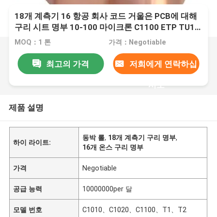
18개 계측기 16 항공 회사 코드 거울은 PCB에 대해
구리 시트 명부 10-100 마이크론 C1100 ETP TU1
을 닦았습니다
MOQ：1 톤
가격：Negotiable
최고의 가격
저희에게 연락하십
시오
제품 설명
동박 롤
,
18개 계측기 구리 명부
,
하이 라이트:
16개 온스 구리 명부
가격
Negotiable
공급 능력
10000000per 달
모델 번호
C1010、C1020、C1100、T1、T2