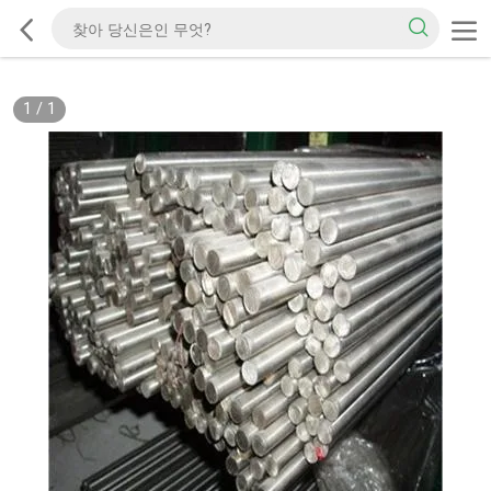
1
/
1