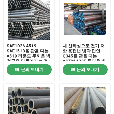
SAE1026 A519
내 산화성으로 전기 저
SAE1518을 관을 다는
항 용접법 냉각 압연
A519 라운드 두꺼운 벽
Q345를 관을 다는
철골은 만들어지는 것
ASTM A335 두꺼운 벽
으로 단련했습니다
철골
문의 보내기
문의 보내기
집
제품
우리에 대하여