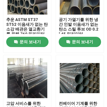
공장 여행
추운 ASTM ST37
공기 가열기를 위한 냉
ST52 이음새가 없는 탄
간 인발 이음새가 없는
품질 관리
소강 배관은 열교환기
탄소 스틸 튜브 OD 0.2
를 위해 760 밀리미터
" 45 밀리미터
를 회전시켰습니다
문의 보내기
문의 보내기
연락주세요
인용문을 요구하세요
스테인레스 강 둥근 파이프
스테인레스 강 용접관
고압 서비스를 위한
컨베이어 기계를 위한
스테인레스 강 이음매 없는 관