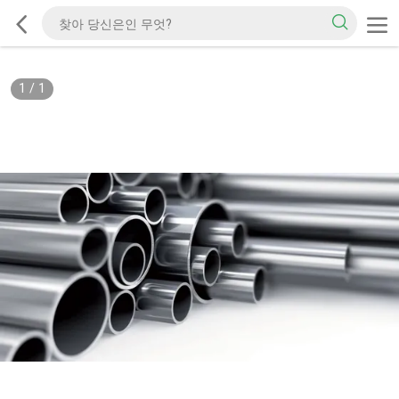
1
/
1