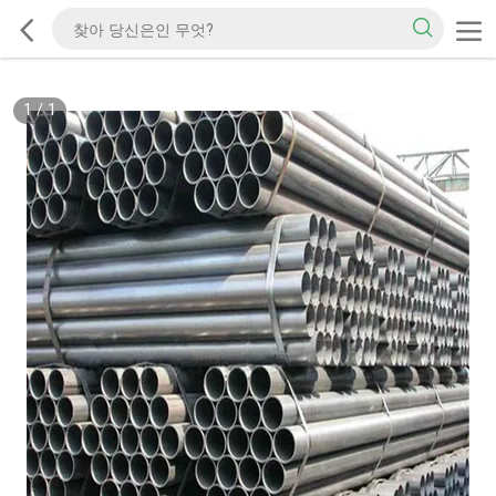
1
/
1