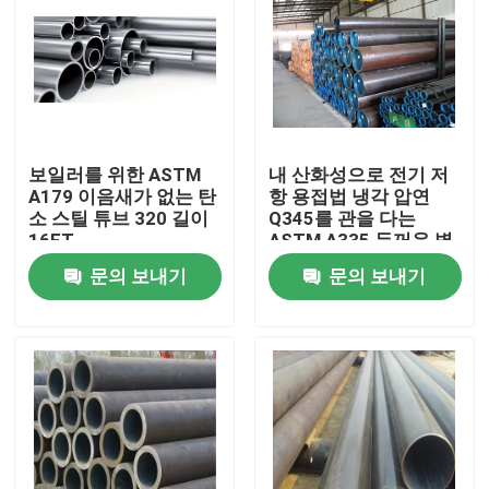
보일러를 위한 ASTM
내 산화성으로 전기 저
A179 이음새가 없는 탄
항 용접법 냉각 압연
소 스틸 튜브 320 길이
Q345를 관을 다는
16FT
ASTM A335 두꺼운 벽
철골
문의 보내기
문의 보내기
홈
회사 소개
접촉