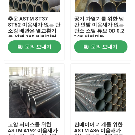
제품 소개
추운 ASTM ST37
공기 가열기를 위한 냉
ST52 이음새가 없는 탄
간 인발 이음새가 없는
소강 배관은 열교환기
탄소 스틸 튜브 OD 0.2
스테인레스 강 둥근 파이프
를 위해 760 밀리미터
" 45 밀리미터
를 회전시켰습니다
문의 보내기
문의 보내기
스테인레스 강 용접관
스테인레스 강 이음매 없는 관
탄소강 배관
아연 도금 강관
고압 서비스를 위한
컨베이어 기계를 위한
ASTM A192 이음새가
ASTM A36 이음새가
스테인레스 강 시트판