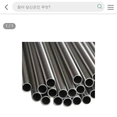
1
/
1