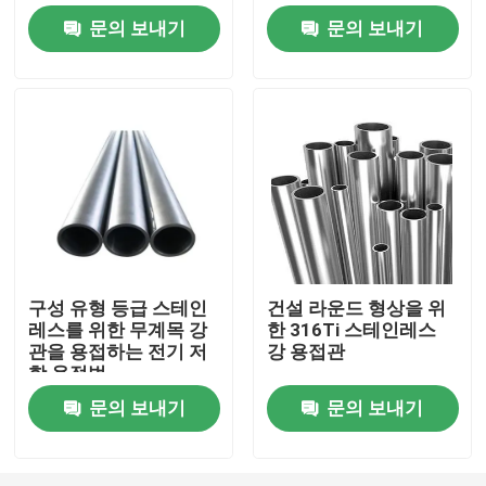
문의 보내기
문의 보내기
제품 소개
스테인레스 강 둥근 파이프
스테인레스 강 용접관
스테인레스 강 이음매 없는 관
구성 유형 등급 스테인
건설 라운드 형상을 위
레스를 위한 무계목 강
한 316Ti 스테인레스
탄소강 배관
관을 용접하는 전기 저
강 용접관
항 용접법
아연 도금 강관
문의 보내기
문의 보내기
스테인레스 강 시트판