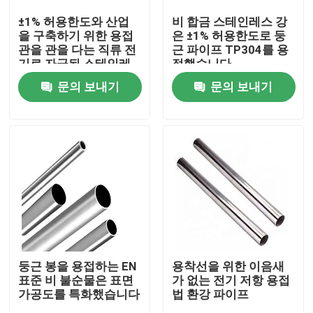
±1% 허용한도와 산업
비 합금 스테인레스 강
을 구축하기 위한 용접
은 ±1% 허용한도로 둥
관을 관을 다는 직류 전
근 파이프 TP304를 용
기로 자극된 스테인레
접했습니다
스 강
문의 보내기
문의 보내기
홈
회사 소개
둥근 봉을 용접하는 EN
용착선을 위한 이음새
표준 비 불순물은 표면
가 없는 전기 저항 용접
가공도를 특화했습니다
법 환강 파이프
접촉