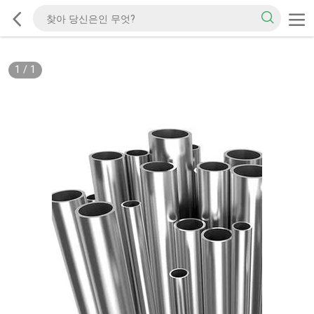
1
/
1