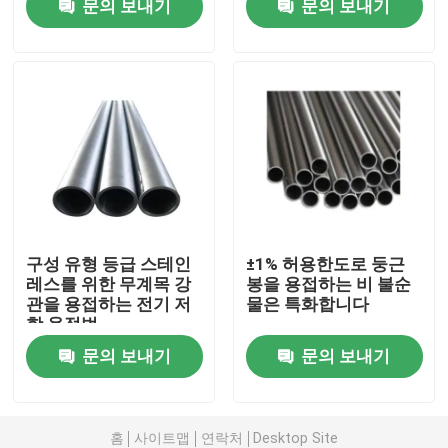
문의 보내기
문의 보내기
제품 소개
스테인레스 강 둥근 파이프
스테인레스 강 용접관
스테인레스 강 이음매 없는 관
구성 유형 등급 스테인
±1% 허용한도로 둥근
레스를 위한 무계목 강
봉을 용접하는 비 불순
관을 용접하는 전기 저
물은 특화합니다
탄소강 배관
항 용접법
문의 보내기
문의 보내기
아연 도금 강관
스테인레스 강 시트판
홈
사이트맵
연락처
Desktop Site