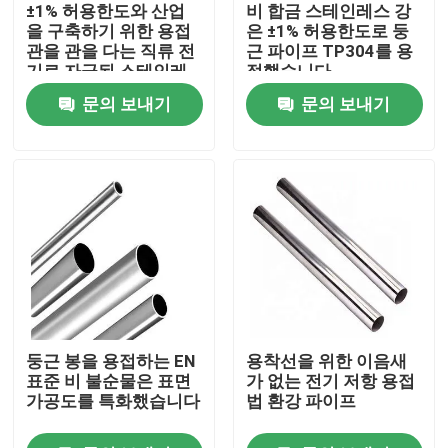
±1% 허용한도와 산업
비 합금 스테인레스 강
을 구축하기 위한 용접
은 ±1% 허용한도로 둥
관을 관을 다는 직류 전
근 파이프 TP304를 용
기로 자극된 스테인레
접했습니다
스 강
문의 보내기
문의 보내기
홈
둥근 봉을 용접하는 EN
용착선을 위한 이음새
회사 소개
표준 비 불순물은 표면
가 없는 전기 저항 용접
가공도를 특화했습니다
법 환강 파이프
접촉